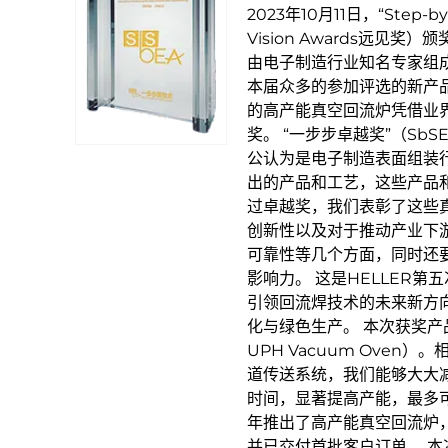
2023年10月11日，“Step-b
Vision Awards远见
由电子制造行业知名专家组成
本届众多的参加评选的新产品
的高产能真空回流炉凭借业
奖。 “一步步卓越奖”（SbSEA
公认为是电子制造表面组装行
出的产品和工艺，这些产品
过卓越奖，我们表彰了这些
创新性以及对于推动产业下
可靠性等几个方面，同时还
影响力。 这是HELLER
引领回流焊技术的未来新方
化与绿色生产。 本次获奖产品
UPH Vacuum Ove
道传送系统，我们能够大大
时间，显著提高产能，最多可
年推出了高产能真空回流炉
并已交付首批客户订单。 本