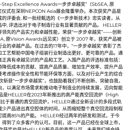
y-Step Excellence Awards一步步卓越奖”（SbSEA, 原
奖）颁奖仪式在深圳NEPCON Asia展会隆重举办。本次获奖产品是
的评委会, 和一批经甄选的《一步步新技术》忠实读者，从
中, 评选出对于电子制造行业有显著贡献的产品。 HELLER
界领先的产品实力和卓越性能，荣获“一步步卓越奖”——创新
, 原Vision Awards远见奖）创立于 2007 年，获奖产品被
业的卓越产品。在过去的17年中，“一步步卓越奖”表彰了杰
和工艺帮助中国电子组装行业制造出更好、更可靠的产品。通
真正具有卓越见识的产品和工艺。入围产品的评选标准包括：
游降低成本的贡献、提高产品质量、增加生产效率、提升产品
要考虑操作安全性和节能环保等方面，以及对行业产生的综合
第五次斩获“一步步卓越奖”，也鼓励着我们不断创新、突破自我，
向，以满足市场需求和推动电子制造业的持续发展，迈向智能
是HELLER在2023年新推出的高产能真空回流炉（High
n）。相比于普通的真空回流炉，HELLER通过全新设计的多段式轨
减少产品进出真空腔体的时间，从而缩短整个真空回流段制程
提高85%的产能。 HELLER经过两年的研发和测试，于今
，得到了众多客户的认可。目前，这一产品已经在全球上市，
次获奖也是对HELLER新产品的高度认可，未来我们将会持