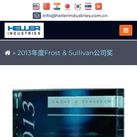
info@hellerindustries.com.cn
+86-21-64426180
»
2013年度Frost & Sullivan公司奖