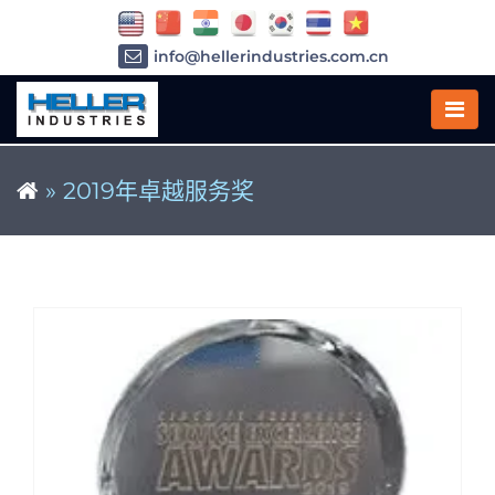
info@hellerindustries.com.cn
+86-21-64426180
»
2019年卓越服务奖