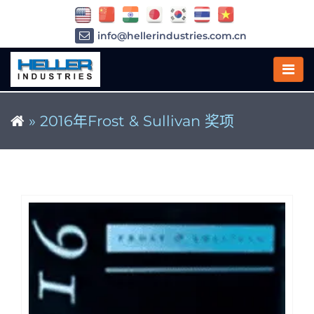
info@hellerindustries.com.cn
+86-21-64426180
»
2016年Frost & Sullivan 奖项