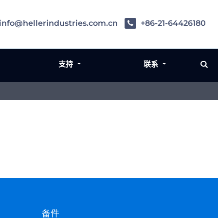
info@hellerindustries.com.cn
+86-21-64426180
支持
联系
备件