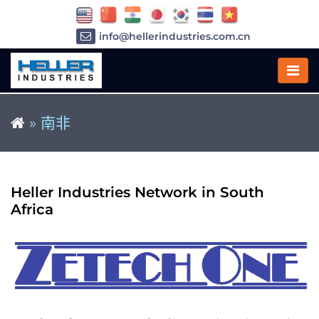
info@hellerindustries.com.cn
+86-21-64426180
»
南非
Heller Industries Network in South
Africa