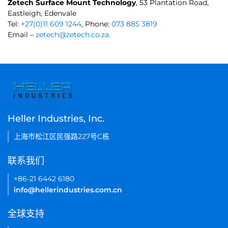
Zetech Surface Mount Technology
, 53 Plantation Road,
Eastleigh, Edenvale
Tel:
+27(0)11 609 1244
, Phone:
073 885 3819
Email –
zetech@zetech.co.za.
Heller Industries, Inc.
上海市松江区民强路227号C栋
联系我们
+86-21 6442 6180
info@hellerindustries.com.cn
全球支持