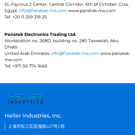
EL-Fayrouz 2 Center, Central Corridor, 6th pf October, Giza,
Egypt
info@Panatek-me.com
www.panatek-me.com
Tel: +20 11 259 319 25
Panatek Electronics Trading Ltd.
Workstation no. 268D, building no. 280 Taweelah, Abu
Dhabi
United Arab Emirates
info@Panatek-me.com
www.panatek-
me.com
Tel: +971 50 774 1668
Heller Industries, Inc.
上海市松江区民强路227号C栋